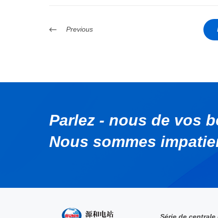
Previous
Parlez - nous de vos b
Nous sommes impatient
Série de centrale