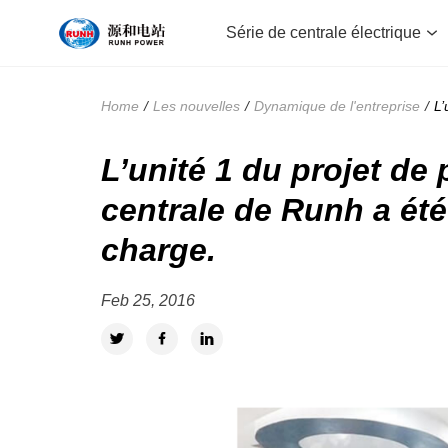
Série de centrale électrique
Home
/
Les nouvelles
/
Dynamique de l'entreprise
/
L’
Série de centrale électrique
L’unité 1 du projet de
Îlot de turbine à vapeur
centrale de Runh a été
charge.
Île verte
Feb 25, 2016
À propos de runh
Série île chaudière