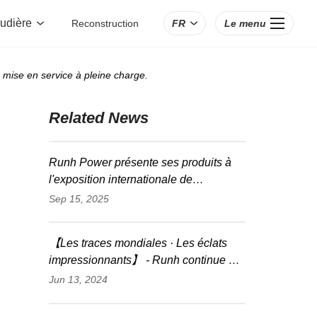
audière
Reconstruction
FR
Le menu
 mise en service à pleine charge.
Related News
Runh Power présente ses produits à
l'exposition internationale de
l'électricité en Thaïlande pour explorer
Sep 15, 2025
conjointement les nouvelles tendances
du secteur
【Les traces mondiales · Les éclats
impressionnants】 - Runh continue à
faire des percées aux expositions
Jun 13, 2024
internationales, ouvrant la voie à de
nouvelles tendances des industries